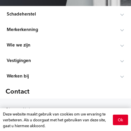
Schadeherstel
Merkerkenning
Wie we zijn
Vestigingen
Werken bij
Contact
Privacy verklaring
Deze website maakt gebruik van cookies om uw ervaring te
Disclaimer
Ok
verbeteren. Als u doorgaat met het gebruiken van deze site,
Algemene voorwaarden
Vestigingen bekijken
Schade aanmelden
location_on
gaat u hiermee akkoord.